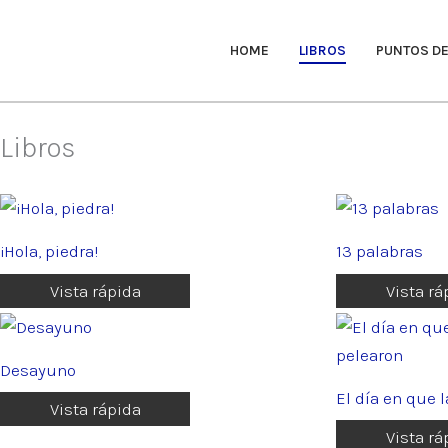
Ir
al
HOME
LIBROS
PUNTOS DE
contenido
Libros
¡Hola, piedra!
13 palabras
Vista rápida
Vista rá
Desayuno
El día en que l
Vista rápida
Vista rá