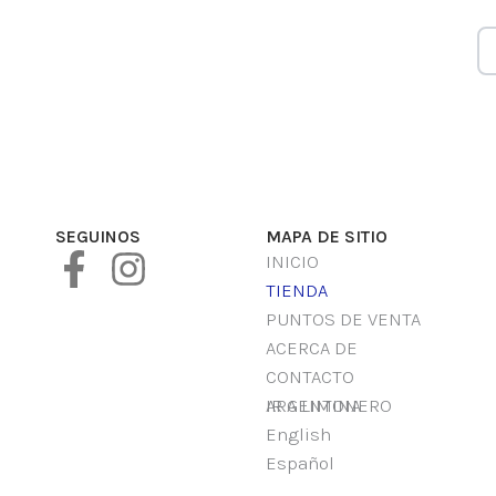
SEGUINOS
MAPA DE SITIO
F
I
INICIO
TIENDA
a
n
PUNTOS DE VENTA
c
s
ACERCA DE
e
t
CONTACTO
IR A LIMONERO ARGENTINA
b
a
English
o
g
Español
o
r