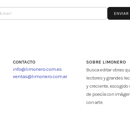
ENVIAR
CONTACTO
SOBRE LIMONERO
info@limonero.com.es
Busca editar obras q
ventas@limonero.com.ar
lectores y grandes le
y creciente, escogido 
de poesía con imágenes
con arte.